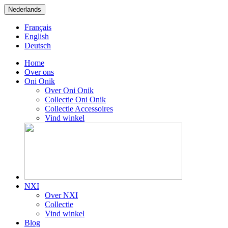
Nederlands
Français
English
Deutsch
Home
Over ons
Oni Onik
Over Oni Onik
Collectie Oni Onik
Collectie Accessoires
Vind winkel
NXI
Over NXI
Collectie
Vind winkel
Blog